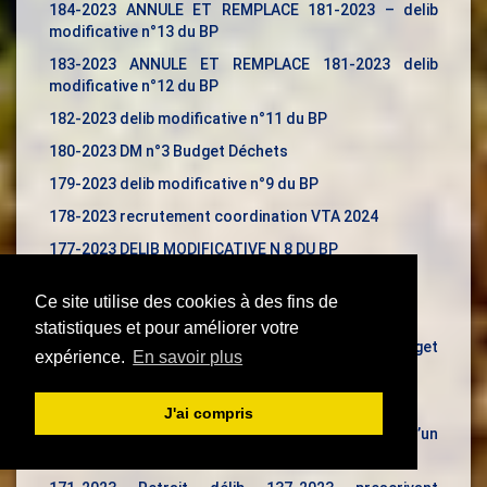
184-2023 ANNULE ET REMPLACE 181-2023 – delib
modificative n°13 du BP
183-2023 ANNULE ET REMPLACE 181-2023 delib
modificative n°12 du BP
182-2023 delib modificative n°11 du BP
180-2023 DM n°3 Budget Déchets
179-2023 delib modificative n°9 du BP
178-2023 recrutement coordination VTA 2024
177-2023 DELIB MODIFICATIVE N 8 DU BP
176-2023 Gestion de proximité des biodéchets
Ce site utilise des cookies à des fins de
175-2023 Barème des frais de déplacement
statistiques et pour améliorer votre
174-2023 Délibération modificative n°7 Budget
expérience.
En savoir plus
Principal
173-2023 Attribution d’une subvention à Tarnac.
J'ai compris
172-2023 Accord de principe sur l’élaboration d’un
PLUi