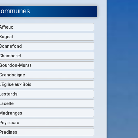
ommunes
Affieux
Bugeat
Bonnefond
Chamberet
Gourdon-Murat
Grandsaigne
L’Eglise aux Bois
Lestards
Lacelle
Madranges
Peyrissac
Pradines