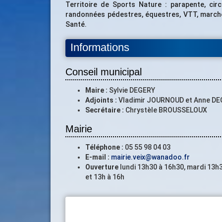
Territoire de Sports Nature : parapente, cir
randonnées pédestres, équestres, VTT, marche 
Santé.
Informations
Conseil municipal
Maire :
Sylvie DEGERY
Adjoints :
Vladimir JOURNOUD et Anne D
Secrétaire :
Chrystèle BROUSSELOUX
Mairie
Téléphone :
05 55 98 04 03
E-mail :
mairie.veix@wanadoo.fr
Ouverture
lundi 13h30 à 16h30, mardi 13h3
et 13h à 16h