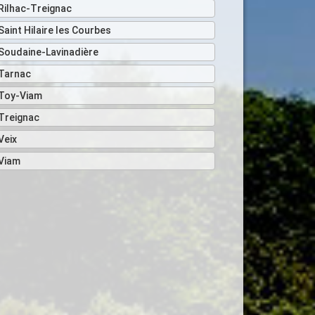
Rilhac-Treignac
Saint Hilaire les Courbes
Soudaine-Lavinadière
Tarnac
Toy-Viam
Treignac
Veix
Viam