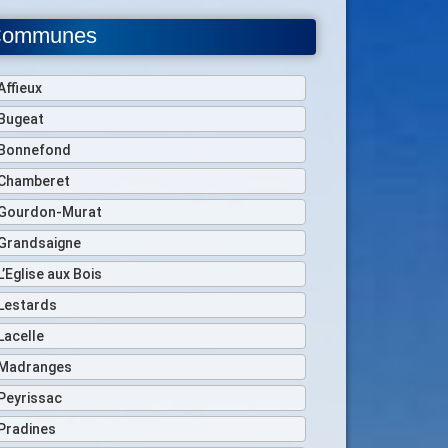
ommunes
Affieux
Bugeat
Bonnefond
Chamberet
Gourdon-Murat
Grandsaigne
L’Eglise aux Bois
Lestards
Lacelle
Madranges
Peyrissac
Pradines