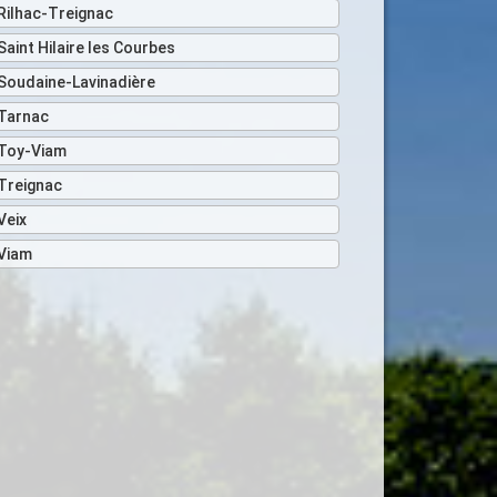
Rilhac-Treignac
Saint Hilaire les Courbes
Soudaine-Lavinadière
Tarnac
Toy-Viam
Treignac
Veix
Viam