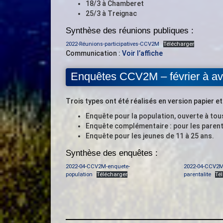
18/3 à Chamberet
25/3 à Treignac
Synthèse des réunions publiques :
2022-Réunions-participatives-CCV2M
Télécharger
Communication :
Voir l’affiche
Enquêtes CCV2M – février à avr
Trois types ont été réalisés en version papier e
Enquête pour la population, ouverte à tou
Enquête complémentaire : pour les parents
Enquête pour les jeunes de 11 à 25 ans.
Synthèse des enquêtes :
2022-04-CCV2M-enquete-
2022-04-CCV2M
population
Télécharger
parentalite
Té