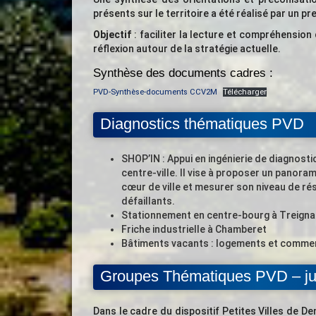
présents sur le territoire a été réalisé par un pr
Objectif
: faciliter la lecture et compréhensio
réflexion autour de la stratégie actuelle.
Synthèse des documents cadres :
PVD-Synthèse-documents CCV2M
Télécharger
Diagnostics thématiques PVD
SHOP’IN : Appui en ingénierie de diagnosti
centre-ville. Il vise à proposer un panora
cœur de ville et mesurer son niveau de rés
défaillants.
Stationnement en centre-bourg à Treigna
Friche industrielle à Chamberet
Bâtiments vacants : logements et comme
Groupes Thématiques PVD – jui
Dans le cadre du dispositif Petites Villes de De