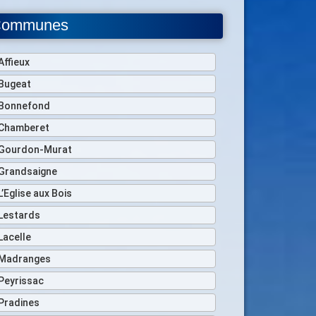
ommunes
Affieux
Bugeat
Bonnefond
Chamberet
Gourdon-Murat
Grandsaigne
L’Eglise aux Bois
Lestards
Lacelle
Madranges
Peyrissac
Pradines