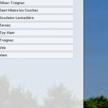
Rilhac-Treignac
Saint Hilaire les Courbes
Soudaine-Lavinadière
Tarnac
Toy-Viam
Treignac
Veix
Viam