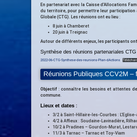
En partenariat avec la Caisse d’Allocations Fam
du territoire, pour permettre leur participation
Globale (CTG). Les réunions ont eu lieu :
8 juin à Chamberet
20 juin à Treignac
Autour de différents enjeux, les participants ont 
Synthèse des réunions partenariales CTG 
2022-06-CTG-Synthese-des-reunions-Plan-dActions
Téléchar
Réunions Publiques CCV2M – fé
Objectif
: connaître les besoins et attentes de
commune.
Lieux et dates
:
3/2 à Saint-Hillaire-les-Courbes : L’Eglise
4/2 à Affieux : Soudaine-Lavinadière, Rilh
10/2 à Pradines – Gourdon-Murat, Lestar
11/3 à Tarnac – Tarnac et Toy-Viam