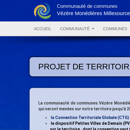
Communauté de communes
Vézère Monédières Millesourc
ACCUEIL
COMMUNAUTÉ
COMMUNES
PROJET DE TERRITOIR
La communauté de communes Vézère Monédières
qui seront menées sur notre territoire jusqu’à 20
la Convention Territoriale Globale (CTG) 
le dispositif Petites Villes de Demain (PV
sur le territoire
, dont la convention
vaut 