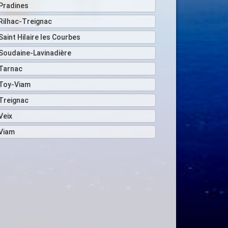
Pradines
Rilhac-Treignac
Saint Hilaire les Courbes
Soudaine-Lavinadière
Tarnac
Toy-Viam
Treignac
Veix
Viam