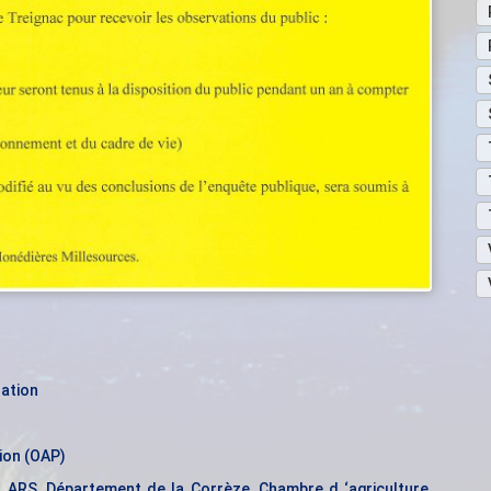
ation
ion (OAP)
,
ARS
,
Département de la Corrèze
,
Chambre d ‘agriculture
,