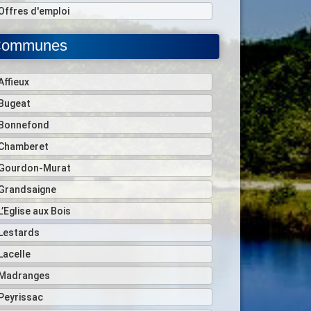
Offres d'emploi
ommunes
Affieux
Bugeat
Bonnefond
Chamberet
Gourdon-Murat
Grandsaigne
L’Eglise aux Bois
Lestards
Lacelle
Madranges
Peyrissac