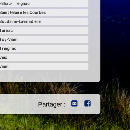
Rilhac-Treignac
Saint Hilaire les Courbes
Soudaine-Lavinadière
Tarnac
Toy-Viam
Treignac
Veix
Viam
Partager :