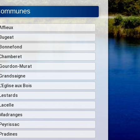
ommunes
Affieux
Bugeat
Bonnefond
Chamberet
Gourdon-Murat
Grandsaigne
L’Eglise aux Bois
Lestards
Lacelle
Madranges
Peyrissac
Pradines