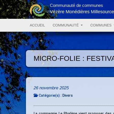
Communauté de communes
Vézère Monédières Millesourc
ACCUEIL
COMMUNAUTÉ
COMMUNES
MICRO-FOLIE : FESTI
26 novembre 2025
Catégorie(s) :
Divers
La compagnie Le Phalène vient proposer des a