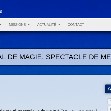
es
MISSIONS
ACTUALITÉ
CONTACT
VAL DE MAGIE, SPECTACLE DE M
A
teliers et un spectacle de magie à Treignac mais aussi à