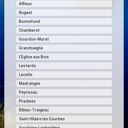
Affieux
Bugeat
Bonnefond
Chamberet
Gourdon-Murat
Grandsaigne
L’Eglise aux Bois
Lestards
Lacelle
Madranges
Peyrissac
Pradines
Rilhac-Treignac
Saint Hilaire les Courbes
Soudaine-Lavinadière