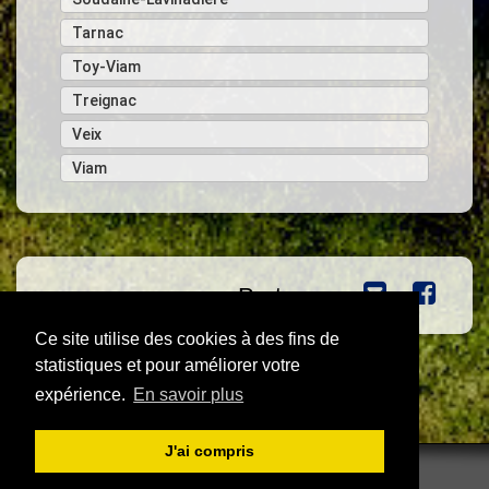
Tarnac
Toy-Viam
Treignac
Veix
Viam
Partager :
Ce site utilise des cookies à des fins de
statistiques et pour améliorer votre
expérience.
En savoir plus
J'ai compris
Crédits et mentions légales
|
Conception : Ynternet.fr