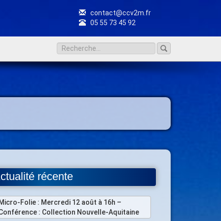
contact@ccv2m.fr
05 55 73 45 92
ctualité récente
Micro-Folie : Mercredi 12 août à 16h –
Conférence : Collection Nouvelle-Aquitaine