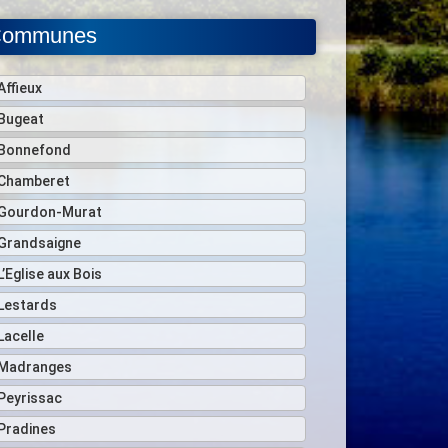
ommunes
Affieux
Bugeat
Bonnefond
Chamberet
Gourdon-Murat
Grandsaigne
L’Eglise aux Bois
Lestards
Lacelle
Madranges
Peyrissac
Pradines