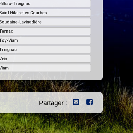
Rilhac-Treignac
Saint Hilaire les Courbes
Soudaine-Lavinadière
Tarnac
Toy-Viam
Treignac
Veix
Viam
Partager :