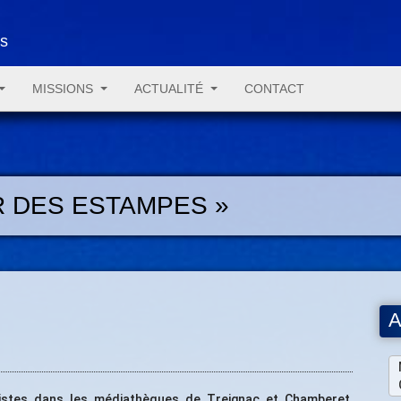
es
MISSIONS
ACTUALITÉ
CONTACT
R DES ESTAMPES »
A
istes dans les médiathèques de Treignac et Chamberet,