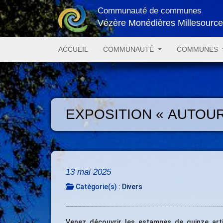
Communauté de communes
Vézère Monédières Millesourc
ACCUEIL
COMMUNAUTÉ
COMMUNES
EXPOSITION « AUTOU
13 mai 2025
Catégorie(s) :
Divers
Venez découvrir les estampes de quinze art