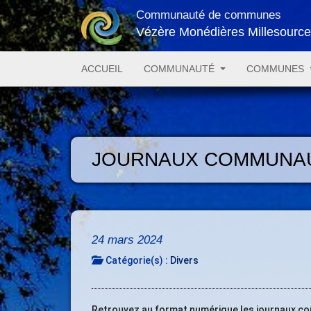
Communauté de communes
Vézère Monédières Millesourc
ACCUEIL
COMMUNAUTÉ
COMMUNES
JOURNAUX COMMUNAU
24 mars 2024
Catégorie(s) :
Divers
Retrouvez au format numérique les journaux c