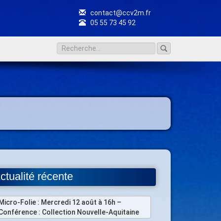
contact@ccv2m.fr
05 55 73 45 92
ctualité récente
Micro-Folie : Mercredi 12 août à 16h –
Conférence : Collection Nouvelle-Aquitaine