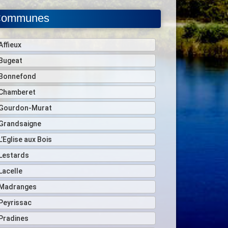
ommunes
Affieux
Bugeat
Bonnefond
Chamberet
Gourdon-Murat
Grandsaigne
L’Eglise aux Bois
Lestards
Lacelle
Madranges
Peyrissac
Pradines