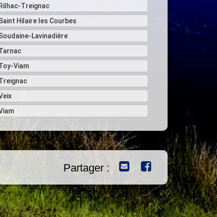
Rilhac-Treignac
Saint Hilaire les Courbes
Soudaine-Lavinadière
Tarnac
Toy-Viam
Treignac
Veix
Viam
Partager :